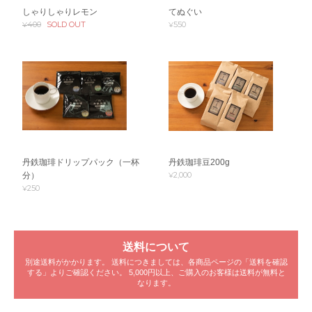
しゃりしゃりレモン
てぬぐい
¥400
SOLD OUT
¥550
丹鉄珈琲ドリップパック（一杯
丹鉄珈琲豆200g
¥2,000
分）
¥250
送料について
別途送料がかかります。 送料につきましては、各商品ページの「送料を確認
する」よりご確認ください。 5,000円以上、ご購入のお客様は送料が無料と
なります。